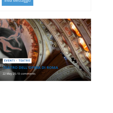
EVENTI - TEATRO
TEATRO DELL'OPERA DI ROMA
22 May 25
/
0 comments