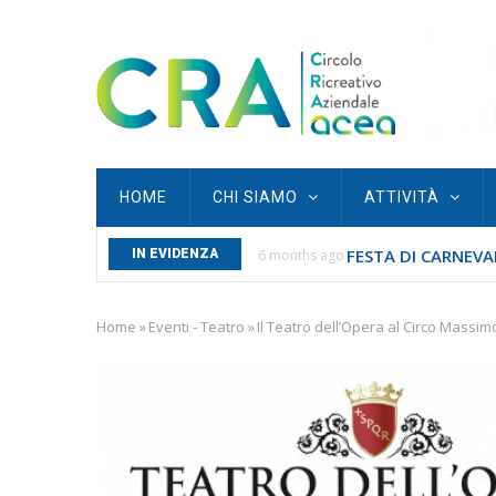
Skip
to
main
content
Main
HOME
CHI SIAMO
ATTIVITÀ
navigation
FESTA DI CARNEVAL
S SAN SEBASTIANO...
IN EVIDENZA
6 months ago
Home
»
Eventi - Teatro
»
Il Teatro dell’Opera al Circo Massim
Breadcrumb