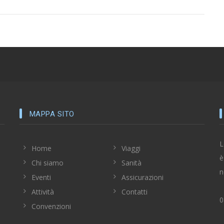
MAPPA SITO
L
Home
Viaggi
è
Chi siamo
Sanità
n
Eventi
Assicurazioni
Attività
Contatti
0
Convenzioni