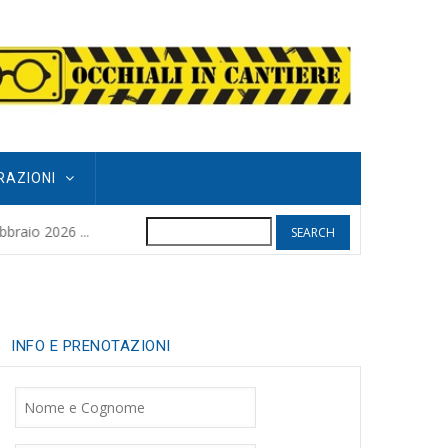
RAZIONI
Search
POGGIO GRIFO
raio 2026 ...
8 months ago
| 
INFO E PRENOTAZIONI
Nome
Cognome