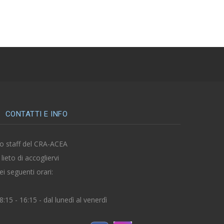
CONTATTI E INFO
o staff del CRA-ACEA
 lieto di accogliervi
ei seguenti orari:
8:15 - 16:15 - dal lunedì al venerdì