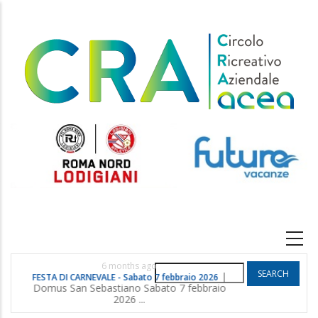
Skip
to
main
content
Main
navigation
6 months ago
Search
|
FESTA DI CARNEVALE - Sabato 7 febbraio 2026
POGGIO G
Domus San Sebastiano Sabato 7 febbraio
2026 ...