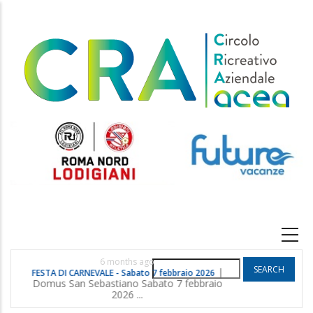
Skip
to
main
content
Main
navigation
6 months ago
Search
|
FESTA DI CARNEVALE - Sabato 7 febbraio 2026
POGGIO G
Domus San Sebastiano Sabato 7 febbraio
2026 ...