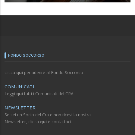
FONDO SOCCORSO
clicca
qui
per aderire al Fondo Soccorso
COMUNICATI
Leggi
qui
tutti i Comunicati del CRA
NEWSLETTER
Se sei un Socio del Cra e non ricevi la nostra
Newsletter, clicca
qui
e contattaci.