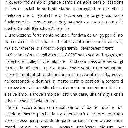
In questo momento di grande cambiamento e sensibilizzazione
su temi sociali importanti siamo incoraggiati a dar vita a
qualcosa che ci gratifichi e ci faccia sentire orgogliosi: nasce
finalmente la “Sezione Amici degli Animali - ACEA” all’interno del
nostro Circolo Ricreativo Aziendale.
E’ una Sezione fortemente voluta e fondata da un gruppo di noi
fra cui alcuni si occupano di volontariato nel mondo animale,
ma sicuramente, o almeno lo speriamo, diventeremo tanti.
La Sezione “Amici degli Animali - ACEA” ha lo scopo di aggregare
colleghe e colleghi che abbiano la stessa passione verso gli
animali da affezione, i pets, ma anche e soprattutto per aiutare
cagnolini maltrattati o abbandonati in mezzo alla strada, gettati
nei cassonetti e destinati a morte certa o costretti a tentare di
sopravvivere ad una vita che certamente non meritano. Insieme
li salveremo, e troveremo per loro una casa, una famiglia che li
adotti e che li sappia amare.
I nostri piccoli amici, come sappiamo, ci danno tutto e non
chiedono niente perché la loro sensibilità e le loro emozioni
sono spesso più profonde di quelle umane e non a caso molti
grandi uomini ci hanno lasciato significativi aforismi per