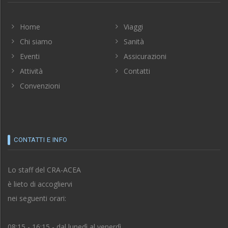
Home
Viaggi
Chi siamo
Sanità
Eventi
Assicurazioni
Attività
Contatti
Convenzioni
CONTATTI E INFO
Lo staff del CRA-ACEA
è lieto di accogliervi
nei seguenti orari:
08:15 - 16:15 - dal lunedì al venerdì