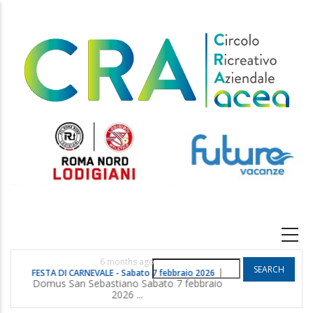
Skip
to
main
content
Main
navigation
6 months ago
Search
|
FESTA DI CARNEVALE - Sabato 7 febbraio 2026
POGGIO G
Domus San Sebastiano Sabato 7 febbraio
2026 ...