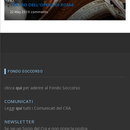
TEATRO DELL'OPERA DI ROMA
22 May 25
/
0 comments
FONDO SOCCORSO
clicca
qui
per aderire al Fondo Soccorso
COMUNICATI
Leggi
qui
tutti i Comunicati del CRA
NEWSLETTER
Se sei un Socio del Cra e non ricevi la nostra