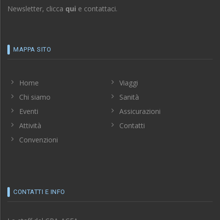
Newsletter, clicca
qui
e contattaci.
MAPPA SITO
Home
Viaggi
Chi siamo
Sanità
Eventi
Assicurazioni
Attività
Contatti
Convenzioni
CONTATTI E INFO
Lo staff del CRA-ACEA