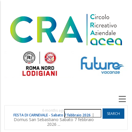
Skip
to
main
content
Main
navigation
6 months ago
Search
|
FESTA DI CARNEVALE - Sabato 7 febbraio 2026
POGGIO G
Domus San Sebastiano Sabato 7 febbraio
2026 ...