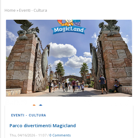
Home
»
Eventi - Cultura
Breadcrumb
EVENTI - CULTURA
Parco divertimenti Magicland
Thu, 04/16/2026 - 11:07
/
0 Comments