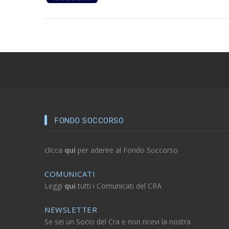
FONDO SOCCORSO
clicca
qui
per aderire al Fondo Soccorso
COMUNICATI
Leggi
qui
tutti i Comunicati del CRA
NEWSLETTER
Se sei un Socio del Cra e non ricevi la nostra