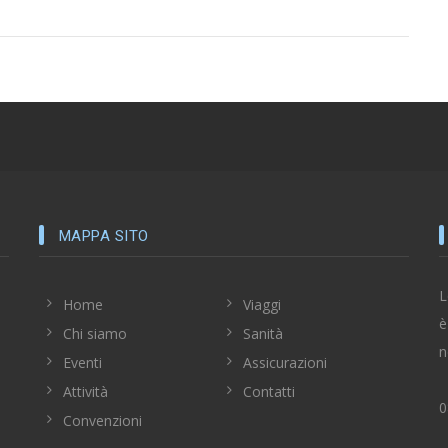
MAPPA SITO
L
Home
Viaggi
è
Chi siamo
Sanità
n
Eventi
Assicurazioni
Attività
Contatti
0
Convenzioni