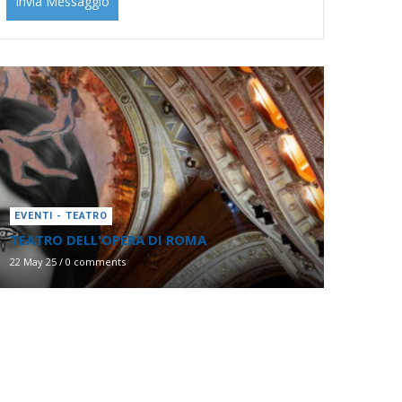
EVENTI - TEATRO
TEATRO DELL'OPERA DI ROMA
22 May 25
/
0 comments