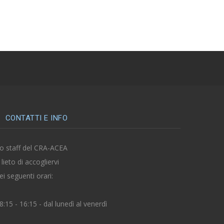
CONTATTI E INFO
o staff del CRA-ACEA
 lieto di accogliervi
ei seguenti orari:
8:15 - 16:15 - dal lunedì al venerdì