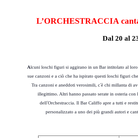
L’ORCHESTRACCIA cant
Dal 20 al 
A
lcuni loschi figuri si aggirano in un Bar intitolato al loro
sue canzoni e a ciò che ha ispirato questi loschi figuri ch
’
Tra canzoni e aneddoti verosimili, c
è chi millanta di av
illegittimo. Altri hanno passato serate in osteria co
’
dell
Orchestraccia. Il Bar Califfo apre a tutti e re
personalizzato a uno dei più grandi autori e cant