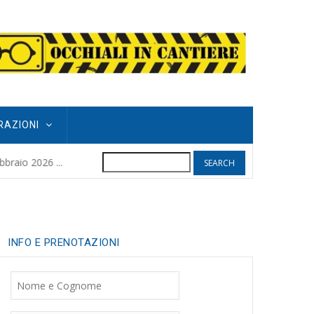
RAZIONI
Search
POGGIO GRIFO
raio 2026 ...
8 months ago
| 
INFO E PRENOTAZIONI
Nome
Cognome