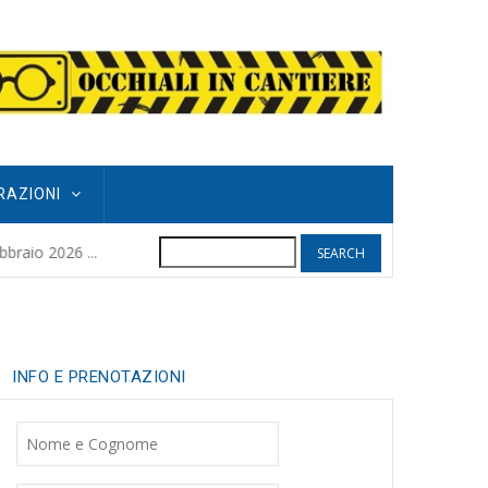
RAZIONI
Search
POGGIO GRIFO
raio 2026 ...
8 months ago
| 
INFO E PRENOTAZIONI
Nome
Cognome