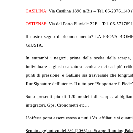
CASILINA
: Via Casilina 1890 n/Bis – Tel. 06-20761149 
OSTIENSE
: Via del Porto Fluviale 22E – Tel. 06-571769
Il nostro segno di riconoscimento? LA PROVA 
GIUSTA.
In entrambi i negozi, prima della scelta della scarpa,
individuare la giusta calzatura tecnica e nei casi più criti
punti di pressione, e GatLine sia trasversale che longitud
RunSignature dell’utente. Il tutto per “Supportare il Pied
Sono presenti più di 120 modelli di scarpe, abbigliamen
integratori, Gps, Cronometri etc…
L’offerta potrà essere estesa a tutti i Vs. affiliati e si quanti
Sconto aggiuntivo del 5% (20+5) su Scarpe Running Pa