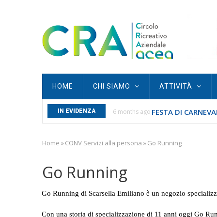
Skip
to
main
content
Main
HOME
CHI SIAMO
ATTIVITÀ
navigation
FESTA DI CARNEVAL
S SAN SEBASTIANO...
IN EVIDENZA
6 months ago
Home
»
CONV Servizi alla persona
»
Go Running
Breadcrumb
Go Running
Go Running di Scarsella Emiliano è un negozio specializz
Con una storia di specializzazione di 11 anni oggi Go Ru