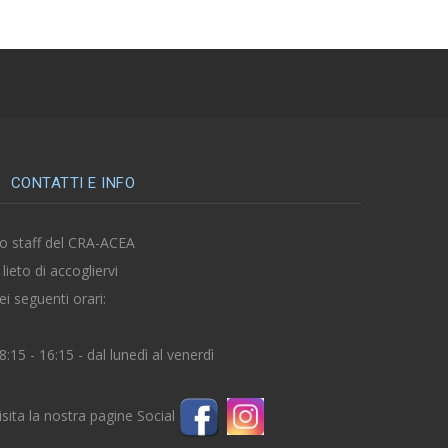
CONTATTI E INFO
o staff del CRA-ACEA
 lieto di accogliervi
ei seguenti orari:
8:15 - 16:15 - dal lunedì al venerdì
isita la nostra pagine Social