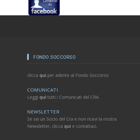
FONDO SOCCORSO
clicca
qui
per aderire al Fondo Soccorso
COMUNICATI
Leggi
qui
tutti i Comunicati del CRA
NEWSLETTER
Se sei un Socio del Cra e non ricevi la nostra
Newsletter, clicca
qui
e contattaci.