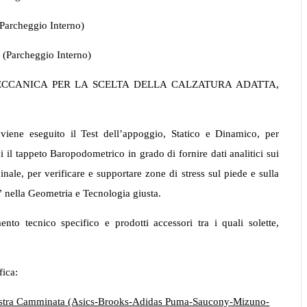
(Parcheggio Interno)
1 (Parcheggio Interno)
BIOMECCANICA PER LA SCELTA DELLA CALZATURA ADATTA,
 viene eseguito il Test dell’appoggio, Statico e Dinamico, per
ci il tappeto Baropodometrico in grado di fornire dati analitici sui
inale, per verificare e supportare zone di stress sul piede e sulla
e” nella Geometria e Tecnologia giusta.
to tecnico specifico e prodotti accessori tra i quali solette,
fica:
lestra Camminata (Asics-Brooks-Adidas Puma-Saucony-Mizuno-