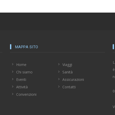
MAPPA SITO
L
Home
Viaggi
è
Chi siamo
Sanità
n
Eventi
Assicurazioni
Attività
Contatti
0
Convenzioni
V