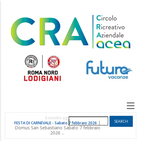
Skip
to
main
content
Main
navigation
6 months ago
Search
|
FESTA DI CARNEVALE - Sabato 7 febbraio 2026
POGGIO G
Domus San Sebastiano Sabato 7 febbraio
2026 ...