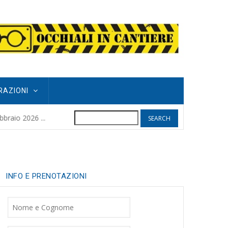
RAZIONI
Search
POGGIO GRIFO
raio 2026 ...
8 months ago
| 
INFO E PRENOTAZIONI
Nome
Cognome