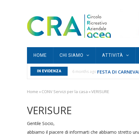
Skip
to
main
content
Main
HOME
CHI SIAMO
ATTIVITÀ
navigation
FESTA DI CARNEVAL
S SAN SEBASTIANO...
IN EVIDENZA
6 months ago
Home
»
CONV Servizi per la casa
»
VERISURE
Breadcrumb
VERISURE
Gentile Socio,
abbiamo il piacere di informarti che abbiamo stretto una 