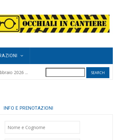
RAZIONI
Search
POGGIO GRIFO
raio 2026 ...
8 months ago
| 
INFO E PRENOTAZIONI
Nome
Cognome