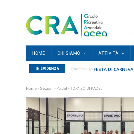
Skip
to
main
content
Main
HOME
CHI SIAMO
ATTIVITÀ
navigation
FESTA DI CARNEVAL
S SAN SEBASTIANO...
IN EVIDENZA
6 months ago
Home
»
Sezioni - Padel
»
TORNEO DI PADEL
Breadcrumb