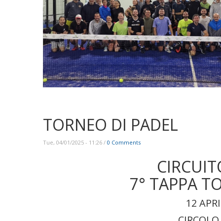
TORNEO DI PADEL
Tue, 04/01/2025 - 11:26
/
0 Comments
CIRCUIT
7° TAPPA T
12 APRI
CIRCOLO