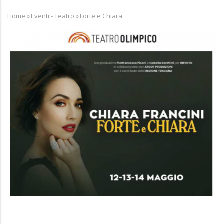
Home
»
Eventi - Teatro
»
Forte e Chiara
Breadcrumb